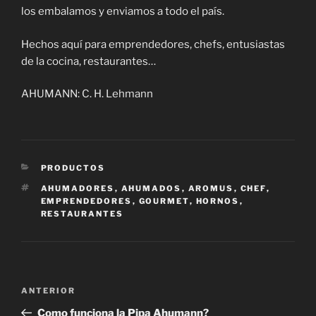
los embalamos y enviamos a todo el país.
Hechos aquí para emprendedores, chefs, entusiastas
de la cocina, restaurantes…
AHUMANN: C. H. Lehmann
CATEGORÍAS
PRODUCTOS
ETIQUETAS
AHUMADORES
,
AHUMADOS
,
AROMUS
,
CHEF
,
EMPRENDEDORES
,
GOURMET
,
HORNOS
,
RESTAURANTES
Navegación
Entrada
ANTERIOR
de
anterior:
Como funciona la Pipa Ahumann?