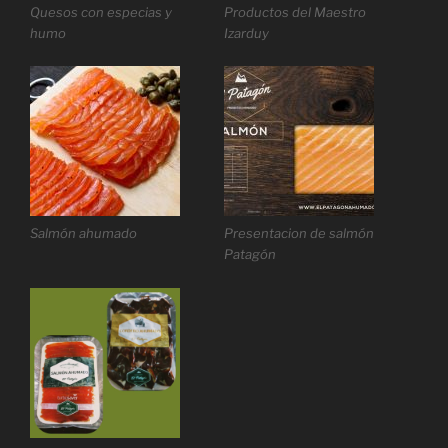
Quesos con especias y
Productos del Maestro
humo
Izarduy
Salmón ahumado
Presentacion de salmón
Patagón