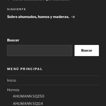
entradas
Siguiente
SIGUIENTE
entrada
Sobre ahumados, humos y maderas.
Buscar
Buscar
MENÚ PRINCIPAL
Inicio
Hornos
AHUMANN SQ250
AHUMANN SQ114