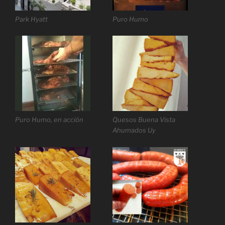
Park Hyatt
Puro Humo
Puro Humo, en acción
Quesos Buena Vista
Ahumados Uy