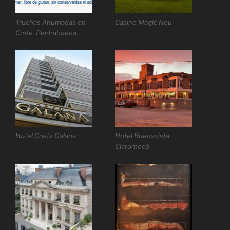
Truchas Ahumadas en
Casino Magic Neu
Cmte. Piedrabuena
Hotel Costa Galana
Hotel Buenavista
Claromecó