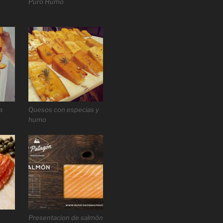
Puro Humo
a
Quesos con especias y
humo
Presentacion de salmón