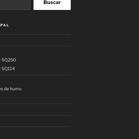
Buscar
IPAL
 SQ250
 SQ114
es de humo