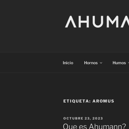
Saltar
al
contenido
Inicio
Hornos
Humos
ETIQUETA:
AROMUS
PUBLICADO
OCTUBRE 23, 2023
EL
Que es Ahumann?