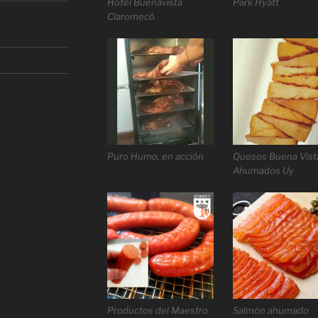
Hotel Buenavista
Park Hyatt
Claromecó
Puro Humo, en acción
Quesos Buena Vist
Ahumados Uy
Productos del Maestro
Salmón ahumado