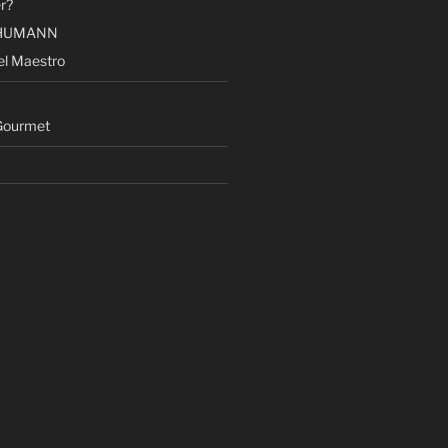
r?
AHUMANN
el Maestro
ourmet