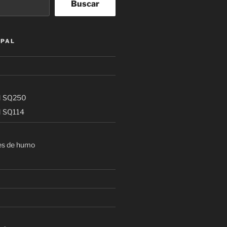
Buscar
IPAL
 SQ250
 SQ114
es de humo