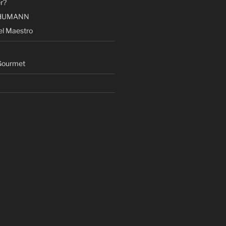
r?
AHUMANN
el Maestro
ourmet