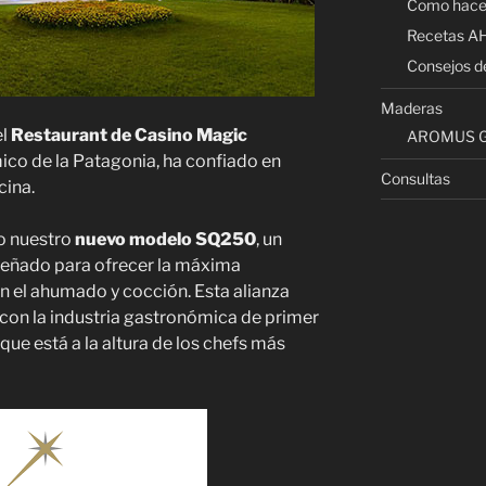
Como hace
Recetas 
Consejos d
Maderas
el
Restaurant de Casino Magic
AROMUS G
ico de la Patagonia, ha confiado en
Consultas
cina.
do nuestro
nuevo modelo SQ250
, un
señado para ofrecer la máxima
 en el ahumado y cocción. Esta alianza
on la industria gastronómica de primer
ue está a la altura de los chefs más