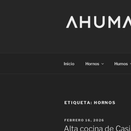
Saltar
al
contenido
Inicio
Hornos
Humos
ETIQUETA:
HORNOS
PUBLICADO
FEBRERO 16, 2026
EL
Alta cocina de Ca