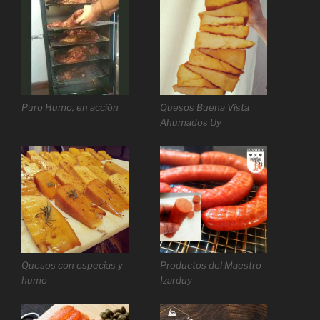
Puro Humo, en acción
Quesos Buena Vista
Ahumados Uy
Quesos con especias y
Productos del Maestro
humo
Izarduy