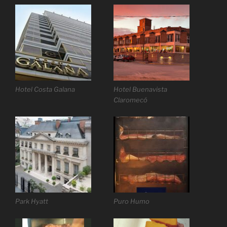
Hotel Costa Galana
Hotel Buenavista
Claromecó
Park Hyatt
Puro Humo