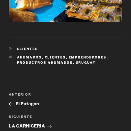
CATEGORÍAS
CLIENTES
ETIQUETAS
AHUMADOS
,
CLIENTES
,
EMPRENDEDORES
,
PRODUCTROS AHUMADOS
,
URUGUAY
Navegación
Entrada
ANTERIOR
de
anterior:
El Patagon
entradas
Siguiente
SIGUIENTE
entrada
LA CARNICERIA