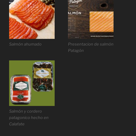
Salmón ahumado
Presentacion de salmón
Patagón
Salmón y cordero
patagonico hecho en
Calafate