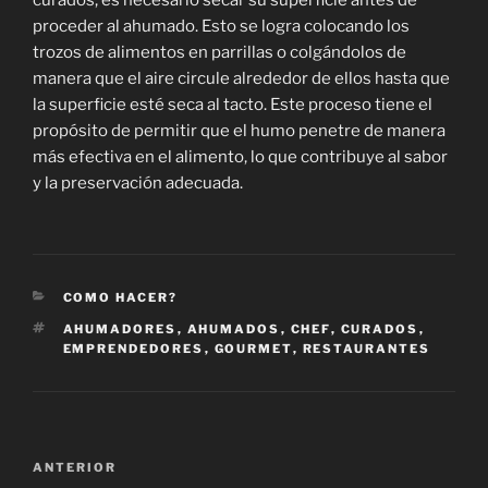
curados, es necesario secar su superficie antes de
proceder al ahumado. Esto se logra colocando los
trozos de alimentos en parrillas o colgándolos de
manera que el aire circule alrededor de ellos hasta que
la superficie esté seca al tacto. Este proceso tiene el
propósito de permitir que el humo penetre de manera
más efectiva en el alimento, lo que contribuye al sabor
y la preservación adecuada.
CATEGORÍAS
COMO HACER?
ETIQUETAS
AHUMADORES
,
AHUMADOS
,
CHEF
,
CURADOS
,
EMPRENDEDORES
,
GOURMET
,
RESTAURANTES
Navegación
Entrada
ANTERIOR
de