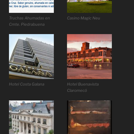
Truchas Ahumadas en
Casino Magic Neu
Cmte. Piedrabuena
Hotel Costa Galana
Hotel Buenavista
Claromecó