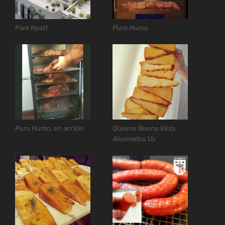
Park Hyatt
Puro Humo
Puro Humo, en acción
Quesos Buena Vista
Ahumados Uy