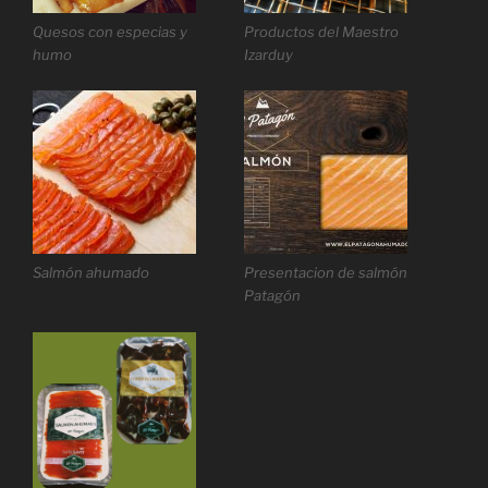
Quesos con especias y
Productos del Maestro
humo
Izarduy
Salmón ahumado
Presentacion de salmón
Patagón