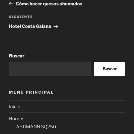
anterior:
Cómo hacer quesos ahumados
entradas
Siguiente
SIGUIENTE
entrada
Hotel Costa Galana
Buscar
Buscar
MENÚ PRINCIPAL
Inicio
Hornos
AHUMANN SQ250